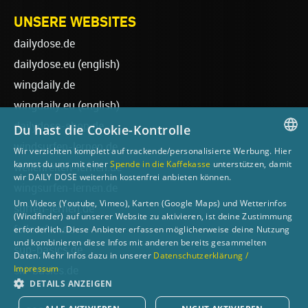
UNSERE WEBSITES
dailydose.de
dailydose.eu
(english)
wingdaily.de
wingdaily.eu
(english)
dailydose-shop.de
Du hast die Cookie-Kontrolle
windsurfen-lernen.de
Wir verzichten komplett auf trackende/personalisierte Werbung. Hier
GERMAN
kannst du uns mit einer
Spende in die Kaffekasse
unterstützen, damit
wellenreiten-lernen.de
wir DAILY DOSE weiterhin kostenfrei anbieten können.
ENGLISH
wingsurfen-lernen.de
Um Videos (Youtube, Vimeo), Karten (Google Maps) und Wetterinfos
surfen-lernen.de
(Windfinder) auf unserer Website zu aktivieren, ist deine Zustimmung
foilsurfen.de
erforderlich. Diese Anbieter erfassen möglicherweise deine Nutzung
und kombinieren diese Infos mit anderen bereits gesammelten
sup-basics.de
Daten. Mehr Infos dazu in unserer
Datenschutzerklärung /
Impressum
ski-basics.de
DETAILS ANZEIGEN