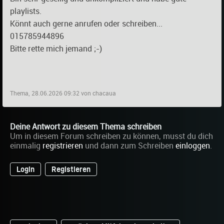
playlists.
Könnt auch gerne anrufen oder schreiben...
015785944896
Bitte rette mich jemand ;-)
Thema, 28.06.2026 09:32 von chacaua
Deine Antwort zu diesem Thema schreiben
Um in diesem Forum schreiben zu können, musst du dich
einmalig
registrieren
und dann zum Schreiben
einloggen
.
Login
Registieren