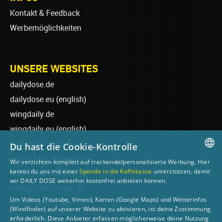
Kontakt & Feedback
Werbemöglichkeiten
UNSERE WEBSITES
dailydose.de
dailydose.eu
(english)
wingdaily.de
wingdaily.eu
(english)
dailydose-shop.de
Du hast die Cookie-Kontrolle
windsurfen-lernen.de
Wir verzichten komplett auf trackende/personalisierte Werbung. Hier
GERMAN
kannst du uns mit einer
Spende in die Kaffekasse
unterstützen, damit
wellenreiten-lernen.de
wir DAILY DOSE weiterhin kostenfrei anbieten können.
ENGLISH
wingsurfen-lernen.de
Um Videos (Youtube, Vimeo), Karten (Google Maps) und Wetterinfos
surfen-lernen.de
(Windfinder) auf unserer Website zu aktivieren, ist deine Zustimmung
foilsurfen.de
erforderlich. Diese Anbieter erfassen möglicherweise deine Nutzung