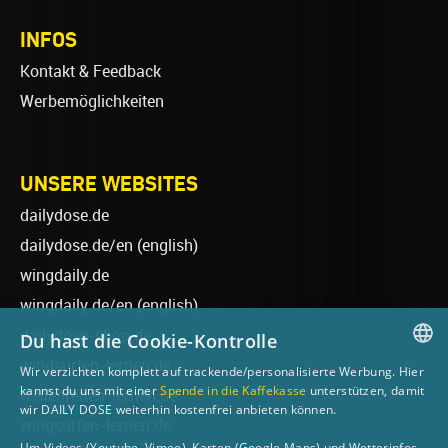
INFOS
Kontakt & Feedback
Werbemöglichkeiten
UNSERE WEBSITES
dailydose.de
dailydose.de/en
(english)
wingdaily.de
wingdaily.de/en
(english)
dailydose-shop.de
Du hast die Cookie-Kontrolle
windsurfen-lernen.de
Wir verzichten komplett auf trackende/personalisierte Werbung. Hier
GERMAN
kannst du uns mit einer
Spende in die Kaffekasse
unterstützen, damit
wellenreiten-lernen.de
wir DAILY DOSE weiterhin kostenfrei anbieten können.
ENGLISH
wingsurfen-lernen.de
Um Videos (Youtube, Vimeo), Karten (Google Maps) und Wetterinfos