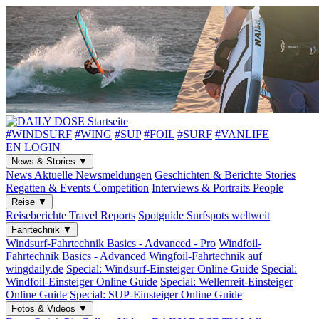
#WINDSURF
#WING
#SUP
#FOIL
#SURF
#VANLIFE
EN
LOGIN
News & Stories
▼
News
Aktuelle Newsmeldungen
Geschichten & Berichte
Stories
Regatten & Events
Competition
Interviews & Portraits
People
Reise
▼
Reiseberichte
Travel Reports
Spotguide
Surfspots weltweit
Fahrtechnik
▼
Windsurf-Fahrtechnik
Basics - Advanced - Pro
Windfoil-
Fahrtechnik
Basics - Advanced
Wingfoil-Fahrtechnik
auf
wingdaily.de
Special: Windsurf-Einsteiger
Online Guide
Special:
Windfoil-Einsteiger
Online Guide
Special: Wellenreit-Einsteiger
Online Guide
Special: SUP-Einsteiger
Online Guide
Fotos & Videos
▼