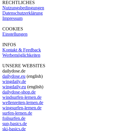
RECHTLICHES
Nutzungsbedingungen
Datenschutzerklärung
Impressum
COOKIES
Einstellungen
INFOS
Kontakt & Feedback
Werbemöglichkeiten
UNSERE WEBSITES
dailydose.de
dailydose.eu
(english)
wingdaily.de
wingdaily.eu
(english)
dailydose-shop.de
windsurfen-lernen.de
wellenreiten-lernen.de
wingsurfen-lernen.de
surfen-lernen.de
foilsurfen.de
sup-basics.de
ski-basics.de