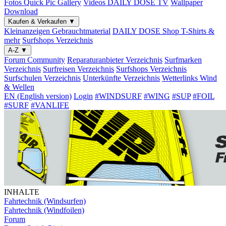
Fotos
Quick Pic Gallery
Videos
DAILY DOSE TV
Wallpaper
Download
Kaufen & Verkaufen
▼
Kleinanzeigen
Gebrauchtmaterial
DAILY DOSE Shop
T-Shirts &
mehr
Surfshops
Verzeichnis
A-Z
▼
Forum
Community
Reparaturanbieter
Verzeichnis
Surfmarken
Verzeichnis
Surfreisen
Verzeichnis
Surfshops
Verzeichnis
Surfschulen
Verzeichnis
Unterkünfte
Verzeichnis
Wetterlinks
Wind
& Wellen
EN (English version)
Login
#WINDSURF
#WING
#SUP
#FOIL
#SURF
#VANLIFE
INHALTE
Fahrtechnik (Windsurfen)
Fahrtechnik (Windfoilen)
Forum