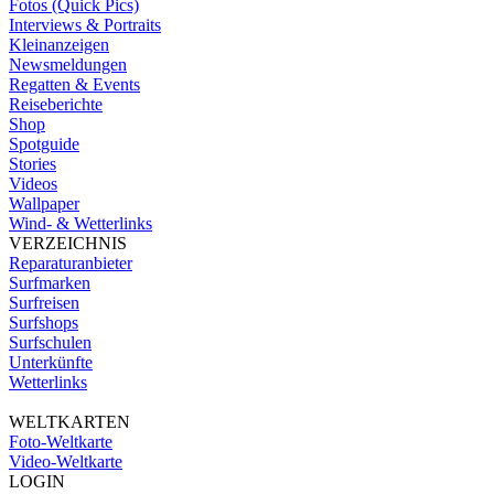
Fotos (Quick Pics)
Interviews & Portraits
Kleinanzeigen
Newsmeldungen
Regatten & Events
Reiseberichte
Shop
Spotguide
Stories
Videos
Wallpaper
Wind- & Wetterlinks
VERZEICHNIS
Reparaturanbieter
Surfmarken
Surfreisen
Surfshops
Surfschulen
Unterkünfte
Wetterlinks
WELTKARTEN
Foto-Weltkarte
Video-Weltkarte
LOGIN