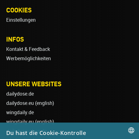
COOKIES
Einstellungen
INFOS
Kontakt & Feedback
Werbemöglichkeiten
UNSERE WEBSITES
dailydose.de
dailydose.eu
(english)
wingdaily.de
wingdaily.eu
(english)
dailydose-shop.de
Du hast die Cookie-Kontrolle