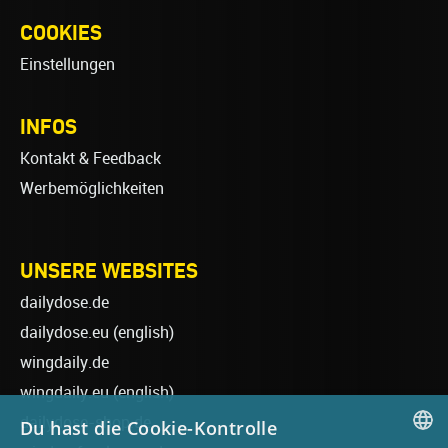
COOKIES
Einstellungen
INFOS
Kontakt & Feedback
Werbemöglichkeiten
UNSERE WEBSITES
dailydose.de
dailydose.eu
(english)
wingdaily.de
wingdaily.eu
(english)
dailydose-shop.de
Du hast die Cookie-Kontrolle