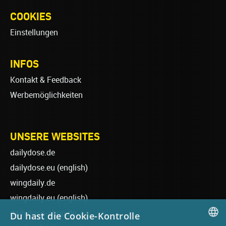
COOKIES
Einstellungen
INFOS
Kontakt & Feedback
Werbemöglichkeiten
UNSERE WEBSITES
dailydose.de
dailydose.eu
(english)
wingdaily.de
wingdaily.eu
(english)
dailydose-shop.de
Du hast die Cookie-Kontrolle