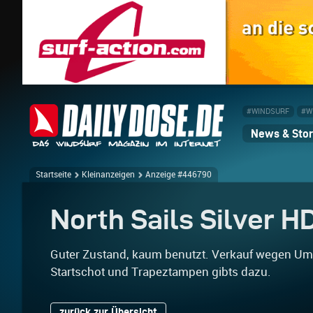
#WINDSURF
#W
News & Stor
Startseite
Kleinanzeigen
Anzeige #446790
North Sails Silver H
Guter Zustand, kaum benutzt. Verkauf wegen Umst
Startschot und Trapeztampen gibts dazu.
zurück zur Übersicht