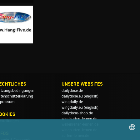
ECHTLICHES
UNSERE WEBSITES
tzungsbedingungen
dailydose.de
tenschutzerklärung
dailydose.eu
(english)
pressum
wingdaily.de
wingdaily.eu
(english)
dailydose-shop.de
OOKIES
windsurfen-lernen.de
nstellungen
wellenreiten-lernen.de
wingsurfen-lernen.de
NFOS
surfen-lernen.de