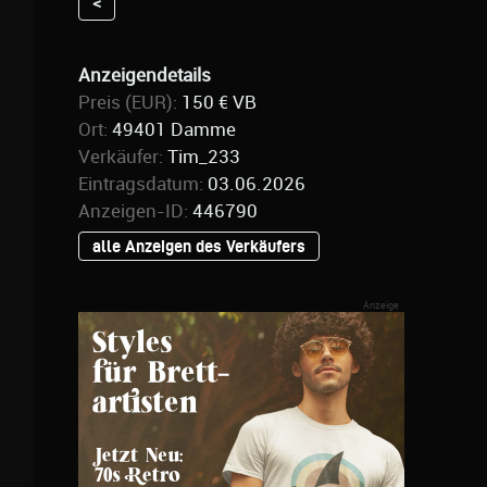
<
Anzeigendetails
Preis (EUR):
150 € VB
Ort:
49401 Damme
Verkäufer:
Tim_233
Eintragsdatum:
03.06.2026
Anzeigen-ID:
446790
alle Anzeigen des Verkäufers