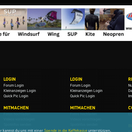
LOGIN
LOGIN
R
Forum Login
Forum Login
Nu
Kleinanzeigen Login
Kleinanzeigen Login
Da
Quick Pic Login
Quick Pic Login
Im
MITMACHEN
MITMACHEN
C
Fotos hochladen
Fotos hochladen
Ei
Videos vorschlagen
Videos vorschlagen
Spotinfos senden
Spotinfos senden
I
r kannst du uns mit einer
Fragen & Antworten
Spende in die Kaffekasse
Fragen & Antworten
unterstützen,