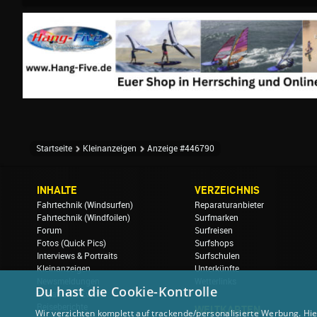
Startseite
Kleinanzeigen
Anzeige #446790
INHALTE
VERZEICHNIS
Fahrtechnik (Windsurfen)
Reparaturanbieter
Fahrtechnik (Windfoilen)
Surfmarken
Forum
Surfreisen
Fotos (Quick Pics)
Surfshops
Interviews & Portraits
Surfschulen
Kleinanzeigen
Unterkünfte
Newsmeldungen
Wetterlinks
Du hast die Cookie-Kontrolle
Regatten & Events
Reiseberichte
WELTKARTEN
Wir verzichten komplett auf trackende/personalisierte Werbung. Hie