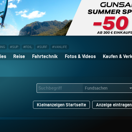
ING
#SUP
#FOIL
#SURF
#VANLIFE
ies
Reise
Fahrtechnik
Fotos & Videos
Kaufen & Ver
Kleinanzeigen Startseite
Anzeige eintragen