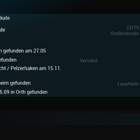
dkate
23775
de
Großenbrode
n gefunden am 27.05
gefunden
Versand
cht / Pelzerhaken am 15.11.
heim gefunden
Laupheim
.09 in Orth gefunden