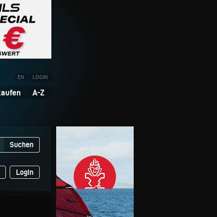
EN
LOGIN
kaufen
A-Z
Suchen
▼
Login