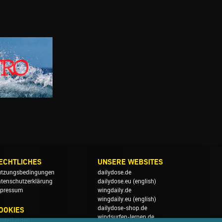
ECHTLICHES
UNSERE WEBSITES
tzungsbedingungen
dailydose.de
tenschutzerklärung
dailydose.eu
(english)
pressum
wingdaily.de
wingdaily.eu
(english)
dailydose-shop.de
OOKIES
windsurfen-lernen.de
nstellungen