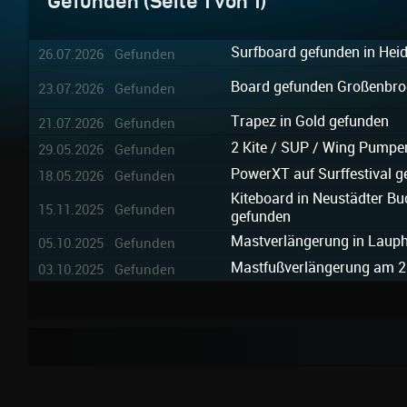
Gefunden (Seite 1 von 1)
Surfboard gefunden in Hei
26.07.2026 Gefunden
Board gefunden Großenbro
23.07.2026 Gefunden
Trapez in Gold gefunden
21.07.2026 Gefunden
2 Kite / SUP / Wing Pumpe
29.05.2026 Gefunden
PowerXT auf Surffestival 
18.05.2026 Gefunden
Kiteboard in Neustädter Bu
15.11.2025 Gefunden
gefunden
Mastverlängerung in Laup
05.10.2025 Gefunden
Mastfußverlängerung am 25
03.10.2025 Gefunden