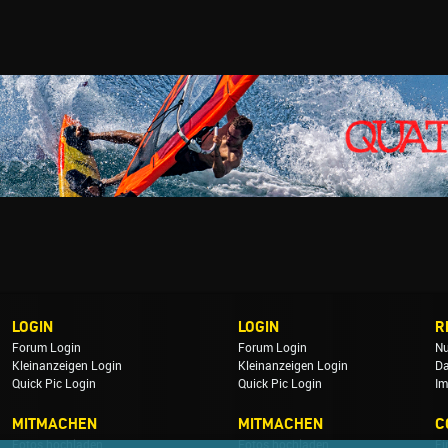
LOGIN
LOGIN
R
Forum Login
Forum Login
Nu
Kleinanzeigen Login
Kleinanzeigen Login
Da
Quick Pic Login
Quick Pic Login
Im
MITMACHEN
MITMACHEN
C
Fotos hochladen
Fotos hochladen
Ei