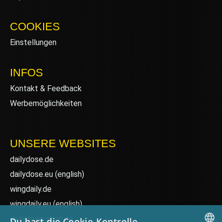
COOKIES
Einstellungen
INFOS
Kontakt & Feedback
Werbemöglichkeiten
UNSERE WEBSITES
dailydose.de
dailydose.eu
(english)
wingdaily.de
wingdaily.eu
(english)
dailydose-shop.de
Du hast die Cookie-Kontrolle