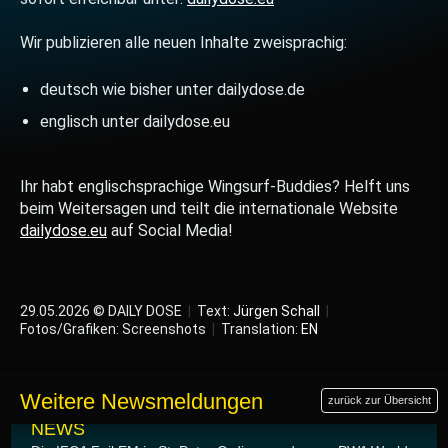
Wir publizieren alle neuen Inhalte zweisprachig:
deutsch wie bisher unter dailydose.de
englisch unter dailydose.eu
Ihr habt englischsprachige Wingsurf-Buddies? Helft uns
beim Weitersagen und teilt die internationale Website
dailydose.eu
auf Social Media!
29.05.2026 © DAILY DOSE
|
Text:
Jürgen Schall
|
Fotos/Grafiken: Screenshots
|
Translation:
EN
Weitere Newsmeldungen
zurück zur Übersicht
01.06.2026
NEWS