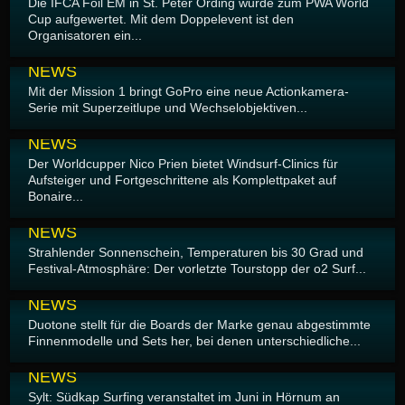
Die IFCA Foil EM in St. Peter Ording wurde zum PWA World
Cup aufgewertet. Mit dem Doppelevent ist den
Organisatoren ein...
01.06.2026
NEWS
Mit der Mission 1 bringt GoPro eine neue Actionkamera-
Serie mit Superzeitlupe und Wechselobjektiven...
30.05.2026
NEWS
Der Worldcupper Nico Prien bietet Windsurf-Clinics für
Aufsteiger und Fortgeschrittene als Komplettpaket auf
Bonaire...
28.05.2026
NEWS
Strahlender Sonnenschein, Temperaturen bis 30 Grad und
Festival-Atmosphäre: Der vorletzte Tourstopp der o2 Surf...
27.05.2026
NEWS
Duotone stellt für die Boards der Marke genau abgestimmte
Finnenmodelle und Sets her, bei denen unterschiedliche...
24.05.2026
NEWS
Sylt: Südkap Surfing veranstaltet im Juni in Hörnum an