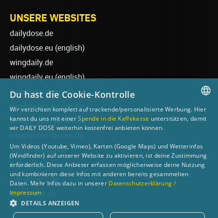
UNSERE WEBSITES
dailydose.de
dailydose.eu
(english)
wingdaily.de
wingdaily.eu
(english)
dailydose-shop.de
Du hast die Cookie-Kontrolle
windsurfen-lernen.de
Wir verzichten komplett auf trackende/personalisierte Werbung. Hier
GERMAN
kannst du uns mit einer
Spende in die Kaffekasse
unterstützen, damit
wellenreiten-lernen.de
wir DAILY DOSE weiterhin kostenfrei anbieten können.
ENGLISH
wingsurfen-lernen.de
Um Videos (Youtube, Vimeo), Karten (Google Maps) und Wetterinfos
surfen-lernen.de
(Windfinder) auf unserer Website zu aktivieren, ist deine Zustimmung
foilsurfen.de
erforderlich. Diese Anbieter erfassen möglicherweise deine Nutzung
und kombinieren diese Infos mit anderen bereits gesammelten
sup-basics.de
Daten. Mehr Infos dazu in unserer
Datenschutzerklärung /
Impressum
ski-basics.de
DETAILS ANZEIGEN