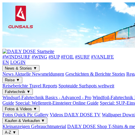
#WINDSURF
#WING
#SUP
#FOIL
#SURF
#VANLIFE
EN
LOGIN
News & Stories
▼
News
Aktuelle Newsmeldungen
Geschichten & Berichte
Stories
Rega
Reise
▼
Reiseberichte
Travel Reports
Spotguide
Surfspots weltweit
Fahrtechnik
▼
Windsurf-Fahrtechnik
Basics - Advanced - Pro
Windfoil-Fahrtechnik
Guide
Special: Wellenreit-Einsteiger
Online Guide
Special: SUP-Eins
Fotos & Videos
▼
Fotos
Quick Pic Gallery
Videos
DAILY DOSE TV
Wallpaper
Downl
Kaufen & Verkaufen
▼
Kleinanzeigen
Gebrauchtmaterial
DAILY DOSE Shop
T-Shirts & me
A-Z
▼