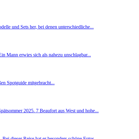
lle und Sets her, bei denen unterschiedliche...
Ein Mann erwies sich als nahezu unschlagbar...
ßen Spotguide mitgebracht...
Spätsommer 2025. 7 Beaufort aus West und hohe...
 Bei dieser Reise hat er besonders schöne Fotos...