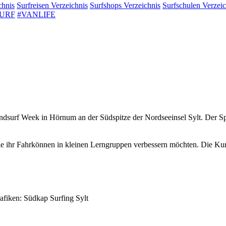
chnis
Surfreisen
Verzeichnis
Surfshops
Verzeichnis
Surfschulen
Verzeic
SURF
#VANLIFE
dsurf Week in Hörnum an der Südspitze der Nordseeinsel Sylt. Der Spot
 die ihr Fahrkönnen in kleinen Lerngruppen verbessern möchten. Die K
afiken: Südkap Surfing Sylt