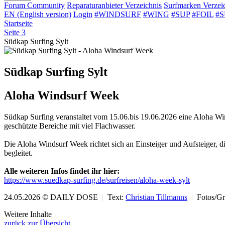
Forum
Community
Reparaturanbieter
Verzeichnis
Surfmarken
Verzei
EN (English version)
Login
#WINDSURF
#WING
#SUP
#FOIL
#
Startseite
Seite 3
Südkap Surfing Sylt
Südkap Surfing Sylt
Aloha Windsurf Week
Südkap Surfing veranstaltet vom 15.06.bis 19.06.2026 eine Aloha Win
geschützte Bereiche mit viel Flachwasser.
Die Aloha Windsurf Week richtet sich an Einsteiger und Aufsteiger,
begleitet.
Alle weiteren Infos findet ihr hier:
https://www.suedkap-surfing.de/surfreisen/aloha-week-sylt
24.05.2026 © DAILY DOSE
|
Text:
Christian Tillmanns
|
Fotos/Gr
Weitere Inhalte
zurück zur Übersicht