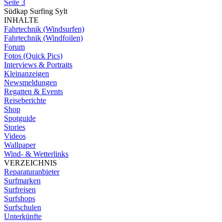
Seite 3
Südkap Surfing Sylt
INHALTE
Fahrtechnik (Windsurfen)
Fahrtechnik (Windfoilen)
Forum
Fotos (Quick Pics)
Interviews & Portraits
Kleinanzeigen
Newsmeldungen
Regatten & Events
Reiseberichte
Shop
Spotguide
Stories
Videos
Wallpaper
Wind- & Wetterlinks
VERZEICHNIS
Reparaturanbieter
Surfmarken
Surfreisen
Surfshops
Surfschulen
Unterkünfte