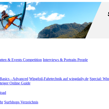
tten & Events
Competition
Interviews & Portraits
People
Basics - Advanced
Wingfoil-Fahrtechnik
auf wingdaily.de
Special: Win
teiger
Online Guide
oad
hr
Surfshops
Verzeichnis