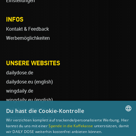
Einstellungen
INFOS
Kontakt & Feedback
Werbemöglichkeiten
UNSERE WEBSITES
dailydose.de
dailydose.eu
(english)
wingdaily.de
wingdaily.eu
(english)
dailydose-shop.de
Du hast die Cookie-Kontrolle
windsurfen-lernen.de
Wir verzichten komplett auf trackende/personalisierte Werbung. Hier
GERMAN
kannst du uns mit einer
Spende in die Kaffekasse
unterstützen, damit
wellenreiten-lernen.de
wir DAILY DOSE weiterhin kostenfrei anbieten können.
ENGLISH