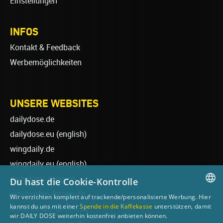
Einstellungen
INFOS
Kontakt & Feedback
Werbemöglichkeiten
UNSERE WEBSITES
dailydose.de
dailydose.eu
(english)
wingdaily.de
wingdaily.eu
(english)
dailydose-shop.de
Du hast die Cookie-Kontrolle
windsurfen-lernen.de
Wir verzichten komplett auf trackende/personalisierte Werbung. Hier
GERMAN
kannst du uns mit einer
Spende in die Kaffekasse
unterstützen, damit
wellenreiten-lernen.de
wir DAILY DOSE weiterhin kostenfrei anbieten können.
ENGLISH