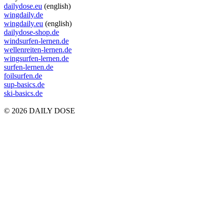
dailydose.eu
(english)
wingdaily.de
wingdaily.eu
(english)
dailydose-shop.de
windsurfen-lernen.de
wellenreiten-lernen.de
wingsurfen-lernen.de
surfen-lernen.de
foilsurfen.de
sup-basics.de
ski-basics.de
© 2026 DAILY DOSE