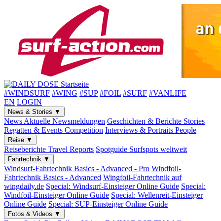
#WINDSURF
#WING
#SUP
#FOIL
#SURF
#VANLIFE
EN
LOGIN
News & Stories
▼
News
Aktuelle Newsmeldungen
Geschichten & Berichte
Stories
Regatten & Events
Competition
Interviews & Portraits
People
Reise
▼
Reiseberichte
Travel Reports
Spotguide
Surfspots weltweit
Fahrtechnik
▼
Windsurf-Fahrtechnik
Basics - Advanced - Pro
Windfoil-
Fahrtechnik
Basics - Advanced
Wingfoil-Fahrtechnik
auf
wingdaily.de
Special: Windsurf-Einsteiger
Online Guide
Special:
Windfoil-Einsteiger
Online Guide
Special: Wellenreit-Einsteiger
Online Guide
Special: SUP-Einsteiger
Online Guide
Fotos & Videos
▼