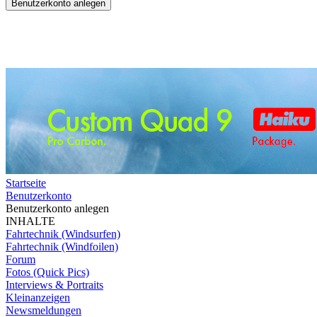
Startseite
Benutzerkonto
Benutzerkonto anlegen
INHALTE
Fahrtechnik (Windsurfen)
Fahrtechnik (Windfoilen)
Forum
Fotos (Quick Pics)
Interviews & Portraits
Kleinanzeigen
Newsmeldungen