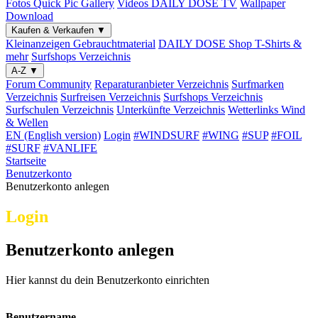
Fotos
Quick Pic Gallery
Videos
DAILY DOSE TV
Wallpaper
Download
Kaufen & Verkaufen
▼
Kleinanzeigen
Gebrauchtmaterial
DAILY DOSE Shop
T-Shirts &
mehr
Surfshops
Verzeichnis
A-Z
▼
Forum
Community
Reparaturanbieter
Verzeichnis
Surfmarken
Verzeichnis
Surfreisen
Verzeichnis
Surfshops
Verzeichnis
Surfschulen
Verzeichnis
Unterkünfte
Verzeichnis
Wetterlinks
Wind
& Wellen
EN (English version)
Login
#WINDSURF
#WING
#SUP
#FOIL
#SURF
#VANLIFE
Startseite
Benutzerkonto
Benutzerkonto anlegen
Login
Benutzerkonto anlegen
Hier kannst du dein Benutzerkonto einrichten
Benutzername