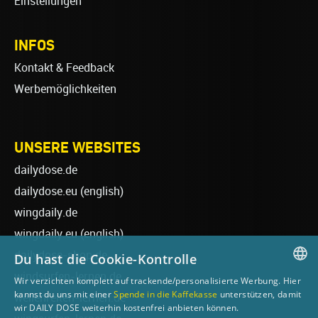
Einstellungen
INFOS
Kontakt & Feedback
Werbemöglichkeiten
UNSERE WEBSITES
dailydose.de
dailydose.eu
(english)
wingdaily.de
wingdaily.eu
(english)
dailydose-shop.de
Du hast die Cookie-Kontrolle
windsurfen-lernen.de
Wir verzichten komplett auf trackende/personalisierte Werbung. Hier
GERMAN
kannst du uns mit einer
Spende in die Kaffekasse
unterstützen, damit
wellenreiten-lernen.de
wir DAILY DOSE weiterhin kostenfrei anbieten können.
ENGLISH