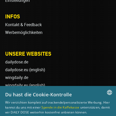
Einstellungen
INFOS
Kontakt & Feedback
Werbemöglichkeiten
UNSERE WEBSITES
dailydose.de
dailydose.eu
(english)
wingdaily.de
wingdaily.eu
(english)
dailydose-shop.de
Du hast die Cookie-Kontrolle
windsurfen-lernen.de
Wir verzichten komplett auf trackende/personalisierte Werbung. Hier
GERMAN
kannst du uns mit einer
Spende in die Kaffekasse
unterstützen, damit
wellenreiten-lernen.de
wir DAILY DOSE weiterhin kostenfrei anbieten können.
ENGLISH