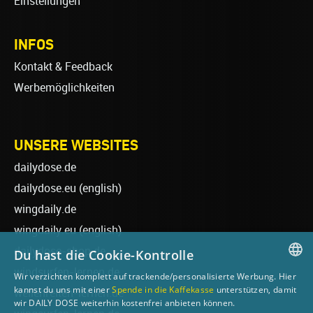
Einstellungen
INFOS
Kontakt & Feedback
Werbemöglichkeiten
UNSERE WEBSITES
dailydose.de
dailydose.eu
(english)
wingdaily.de
wingdaily.eu
(english)
dailydose-shop.de
Du hast die Cookie-Kontrolle
windsurfen-lernen.de
Wir verzichten komplett auf trackende/personalisierte Werbung. Hier
GERMAN
kannst du uns mit einer
Spende in die Kaffekasse
unterstützen, damit
wellenreiten-lernen.de
wir DAILY DOSE weiterhin kostenfrei anbieten können.
ENGLISH