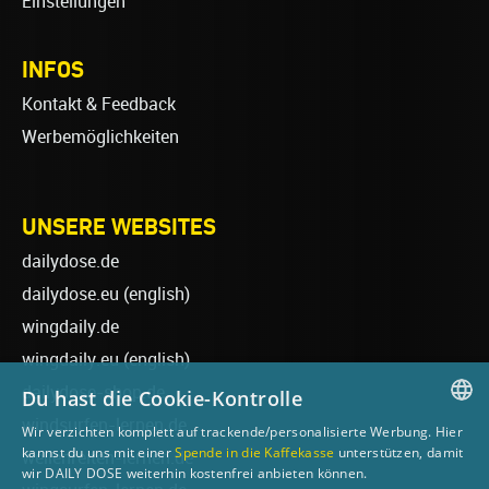
Einstellungen
INFOS
Kontakt & Feedback
Werbemöglichkeiten
UNSERE WEBSITES
dailydose.de
dailydose.eu
(english)
wingdaily.de
wingdaily.eu
(english)
dailydose-shop.de
Du hast die Cookie-Kontrolle
windsurfen-lernen.de
Wir verzichten komplett auf trackende/personalisierte Werbung. Hier
GERMAN
kannst du uns mit einer
Spende in die Kaffekasse
unterstützen, damit
wellenreiten-lernen.de
wir DAILY DOSE weiterhin kostenfrei anbieten können.
ENGLISH