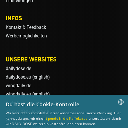
Einstellungen
INFOS
Kontakt & Feedback
Werbemöglichkeiten
UNSERE WEBSITES
dailydose.de
dailydose.eu
(english)
wingdaily.de
wingdaily.eu
(english)
dailydose-shop.de
Du hast die Cookie-Kontrolle
windsurfen-lernen.de
Wir verzichten komplett auf trackende/personalisierte Werbung. Hier
GERMAN
kannst du uns mit einer
Spende in die Kaffekasse
unterstützen, damit
wellenreiten-lernen.de
wir DAILY DOSE weiterhin kostenfrei anbieten können.
ENGLISH