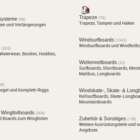
Trapeze
(78)
systeme
(98)
Trapeze, Tampen und Haken
ten und Verlängerungen
Windsurfboards
(1043)
Windsurfboards und Windfoilb
n
(203)
 Waterwear, Booties, Hoddies,
Wellenreitboards
(32)
Surfboards, Shortboards, Mini
Malibus, Longboards
68)
egel und Komplett-Riggs
Windskate-, Skate- & Long
Rollsurfboards, Skate-Longboa
Mountainboards
 Wingfoilboards
(264)
d Boards zum Wingfoilen
Zubehör & Sonstiges
(130)
Weitere Ausrüstungsteile und s
Angebote