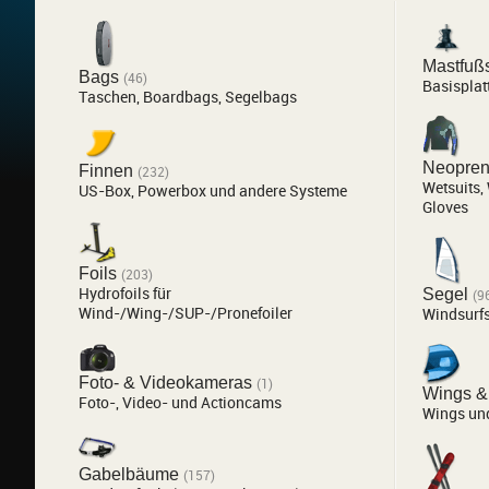
Mastfuß
Bags
(46)
Basisplat
Taschen, Boardbags, Segelbags
Neopre
Finnen
(232)
Wetsuits,
US-Box, Powerbox und andere Systeme
Gloves
Foils
(203)
Hydrofoils für
Segel
(9
Wind-/Wing-/SUP-/Pronefoiler
Windsurfs
Foto- & Videokameras
(1)
Wings &
Foto-, Video- und Actioncams
Wings un
Gabelbäume
(157)