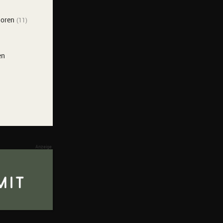
loren
(11)
en