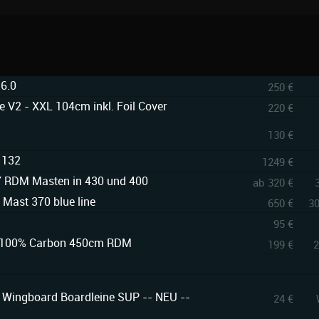
6.0
250 €
 V2 - XXL 104cm inkl. Foil Cover
220 €
130 €
 132
1249 €
 RDM Masten in 430 und 400
ab 320 €
, Mast 370 blue line
650 €
3
95 €
 100% Carbon 450cm RDM
199 €
2
 Wingboard Boardleine SUP -- NEU --
24 €