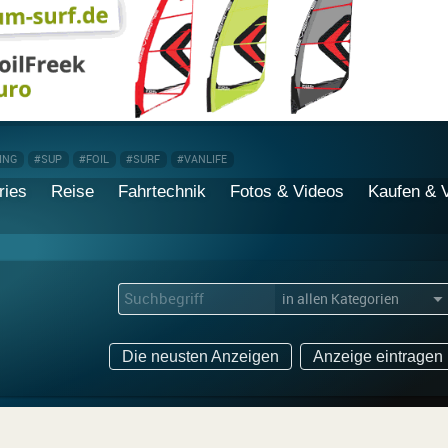
ING
#SUP
#FOIL
#SURF
#VANLIFE
ries
Reise
Fahrtechnik
Fotos & Videos
Kaufen & 
▼
Die neusten Anzeigen
Anzeige eintragen