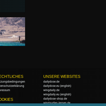
ECHTLICHES
UNSERE WEBSITES
tzungsbedingungen
dailydose.de
tenschutzerklärung
dailydose.eu
(english)
pressum
wingdaily.de
wingdaily.eu
(english)
dailydose-shop.de
OOKIES
windsurfen-lernen.de
stellungen