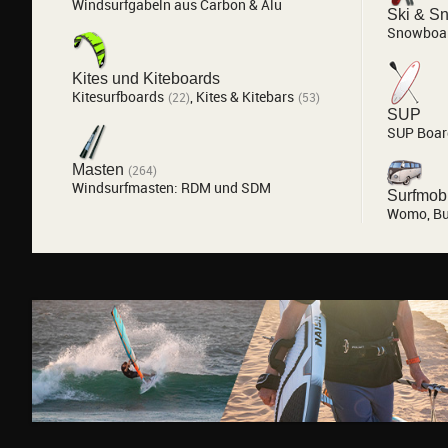
Windsurfgabeln aus Carbon & Alu
Ski & S
Snowboa
Kites und Kiteboards
Kitesurfboards
,
Kites & Kitebars
(22)
(53)
SUP
SUP Boar
Masten
(264)
Windsurfmasten: RDM und SDM
Surfmob
Womo, Bul