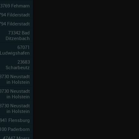
3769 Fehmarn
2
94 Filderstadt
5
94 Filderstadt
10
73342 Bad
4
Ditzenbach
67071
7
Ludwigshafen
23683
10
Scharbeutz
3730 Neustadt
1
in Holstein
3730 Neustadt
1
in Holstein
3730 Neustadt
1
in Holstein
941 Flensburg
6
100 Paderborn
7
47447 Moers
4