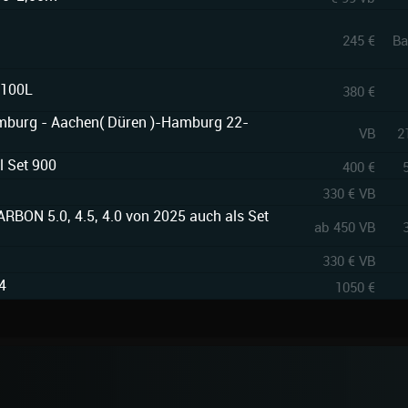
245 €
Ba
 100L
380 €
amburg - Aachen( Düren )-Hamburg 22-
VB
2
l Set 900
400 €
330 € VB
BON 5.0, 4.5, 4.0 von 2025 auch als Set
ab 450 VB
330 € VB
4
1050 €