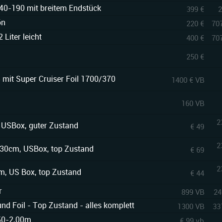
40-190 mit breitem Endstück
399 €
2
ön
220 €
707
 Liter leicht
400 €
707
250 €
 mit Super Cruiser Foil 1700/370
1400 € VB
160 VB
2
USBox, guter Zustand
€ 49
2
 30cm, USBox, top Zustand
€ 69
2
m, US Box, top Zustand
€ 44
r
899 VB
24
nd Foil - Top Zustand - alles komplett
1300 VB
33
,50-2,00m
€ 99 vb