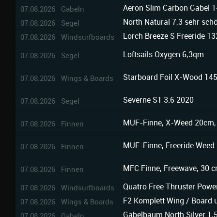
Aeron Slim Carbon Gabel 1
07.08.2026 Gabeln
North Natural 7,3 sehr sch
07.08.2026 Segel
Lorch Breeze S Freeride 132
07.08.2026 Windsurfboards
Loftsails Oxygen 6,3qm
07.08.2026 Segel
Starboard Foil X-Wood 145
07.08.2026 Wings & Boards
Severne S1 3.6 2020
07.08.2026 Segel
MUF-Finne, X-Weed 20cm, 
07.08.2026 Finnen
MUF-Finne, Freeride Weed
07.08.2026 Finnen
MFC Finne, Freewave, 30 c
07.08.2026 Finnen
Quatro Free Thruster Powe
07.08.2026 Windsurfboards
F2 Komplett Wing / Board u
07.08.2026 Wings & Boards
Gabelbaum North Silver 1
07.08.2026 Gabeln