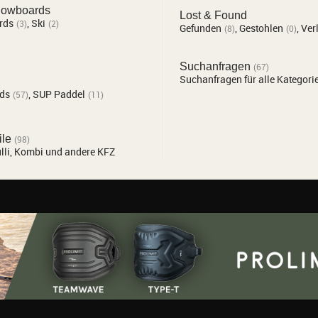
nowboards
Lost & Found
rds
,
Ski
(3)
(2)
Gefunden
,
Gestohlen
,
Ver
(8)
(0)
Suchanfragen
(67)
Suchanfragen für alle Kategori
ds
,
SUP Paddel
(57)
(11)
ile
(98)
li, Kombi und andere KFZ