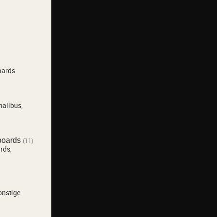
oards
malibus,
boards
(11)
rds,
onstige