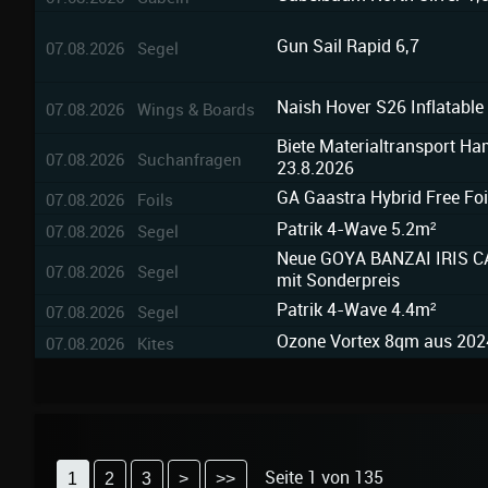
Gun Sail Rapid 6,7
07.08.2026 Segel
Naish Hover S26 Inflatable
07.08.2026 Wings & Boards
Biete Materialtransport H
07.08.2026 Suchanfragen
23.8.2026
GA Gaastra Hybrid Free Foi
07.08.2026 Foils
Patrik 4-Wave 5.2m²
07.08.2026 Segel
Neue GOYA BANZAI IRIS CAR
07.08.2026 Segel
mit Sonderpreis
Patrik 4-Wave 4.4m²
07.08.2026 Segel
Ozone Vortex 8qm aus 202
07.08.2026 Kites
Seite 1 von 135
1
2
3
>
>>