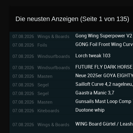
Die neusten Anzeigen (Seite 1 von 135)
Gong Wing Superpower V2 
07.08.2026 Wings & Boards
GONG Foil Front Wing Curve
07.08.2026 Foils
Lorch tweak 103
07.08.2026 Windsurfboards
FUTURE FLY DARK HORSE
07.08.2026 Windsurfboards
Neue 2025er GOYA EIGHTY
07.08.2026 Masten
Sailloft Curve 4,2 nagelneu
07.08.2026 Segel
Gaastra Manic 3,7
07.08.2026 Segel
Gunsails Mast Loop Comp
07.08.2026 Masten
Duotone whip
07.08.2026 Kiteboards
WING Board Gürtel / Leash
07.08.2026 Wings & Boards