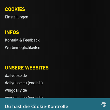
COOKIES
Einstellungen
INFOS
Kontakt & Feedback
Werbemöglichkeiten
UNSERE WEBSITES
dailydose.de
dailydose.eu
(english)
wingdaily.de
wingdaily.eu
(english)
dailydose-shop.de
Du hast die Cookie-Kontrolle