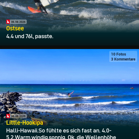
06.08.2026
Ostsee
4.4 und 76l, passte.
10 Fotos
3 Kommentare
06.08.2026
Little-Hookipa
Halli-Hawaii.So fühlte es sich fast an. 4.0-
5.2.Warm,windig,sonnig. Ok, die Wellenhöhe