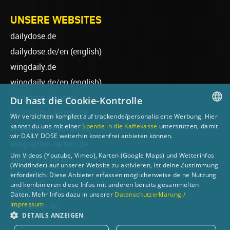
UNSERE WEBSITES
dailydose.de
dailydose.de/en
(english)
wingdaily.de
wingdaily.de/en
(english)
dailydose-shop.de
Du hast die Cookie-Kontrolle
windsurfen-lernen.de
Wir verzichten komplett auf trackende/personalisierte Werbung. Hier
GERMAN
kannst du uns mit einer
Spende in die Kaffekasse
unterstützen, damit
wellenreiten-lernen.de
wir DAILY DOSE weiterhin kostenfrei anbieten können.
ENGLISH
wingsurfen-lernen.de
Um Videos (Youtube, Vimeo), Karten (Google Maps) und Wetterinfos
surfen-lernen.de
(Windfinder) auf unserer Website zu aktivieren, ist deine Zustimmung
foilsurfen.de
erforderlich. Diese Anbieter erfassen möglicherweise deine Nutzung
und kombinieren diese Infos mit anderen bereits gesammelten
sup-basics.de
Daten. Mehr Infos dazu in unserer
Datenschutzerklärung /
Impressum
ski-basics.de
DETAILS ANZEIGEN