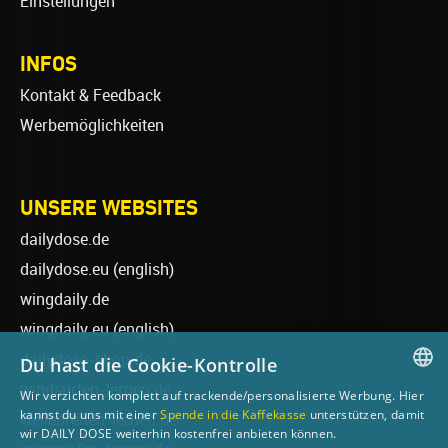
Einstellungen
INFOS
Kontakt & Feedback
Werbemöglichkeiten
UNSERE WEBSITES
dailydose.de
dailydose.eu
(english)
wingdaily.de
wingdaily.eu
(english)
dailydose-shop.de
Du hast die Cookie-Kontrolle
windsurfen-lernen.de
Wir verzichten komplett auf trackende/personalisierte Werbung. Hier
GERMAN
kannst du uns mit einer
Spende in die Kaffekasse
unterstützen, damit
wellenreiten-lernen.de
wir DAILY DOSE weiterhin kostenfrei anbieten können.
ENGLISH