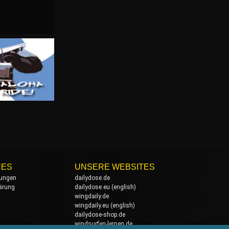
HES
UNSERE WEBSITES
ungen
dailydose.de
ärung
dailydose.eu
(english)
wingdaily.de
wingdaily.eu
(english)
dailydose-shop.de
windsurfen-lernen.de