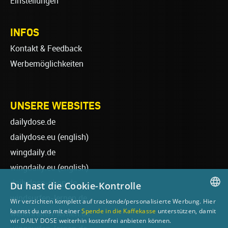
Einstellungen
INFOS
Kontakt & Feedback
Werbemöglichkeiten
UNSERE WEBSITES
dailydose.de
dailydose.eu
(english)
wingdaily.de
wingdaily.eu
(english)
dailydose-shop.de
Du hast die Cookie-Kontrolle
windsurfen-lernen.de
Wir verzichten komplett auf trackende/personalisierte Werbung. Hier
GERMAN
kannst du uns mit einer
Spende in die Kaffekasse
unterstützen, damit
wellenreiten-lernen.de
wir DAILY DOSE weiterhin kostenfrei anbieten können.
ENGLISH