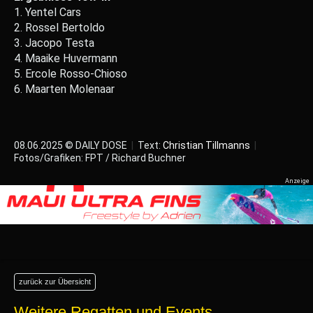
1. Yentel Cars
2. Rossel Bertoldo
3. Jacopo Testa
4. Maaike Huvermann
5. Ercole Rosso-Chioso
6. Maarten Molenaar
08.06.2025 © DAILY DOSE
|
Text:
Christian Tillmanns
|
Fotos/Grafiken: FPT / Richard Buchner
zurück zur Übersicht
Weitere Regatten und Events