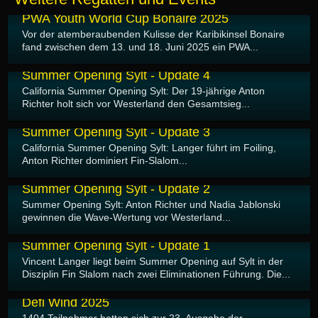
19.06.2025
PWA Youth World Cup Bonaire 2025
Vor der atemberaubenden Kulisse der Karibikinsel Bonaire
fand zwischen dem 13. und 18. Juni 2025 ein PWA...
09.06.2025
Summer Opening Sylt - Update 4
California Summer Opening Sylt: Der 19-jährige Anton
Richter holt sich vor Westerland den Gesamtsieg...
09.06.2025
Summer Opening Sylt - Update 3
California Summer Opening Sylt: Langer führt im Foiling,
Anton Richter dominiert Fin-Slalom...
07.06.2025
Summer Opening Sylt - Update 2
Summer Opening Sylt: Anton Richter und Nadia Jablonski
gewinnen die Wave-Wertung vor Westerland...
06.06.2025
Summer Opening Sylt - Update 1
Vincent Langer liegt beim Summer Opening auf Sylt in der
Disziplin Fin Slalom nach zwei Eliminationen Führung. Die...
05.06.2025
Défi Wind 2025
1404 Teilnehmer hatten sich zur 23. Ausgabe der