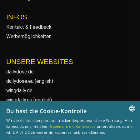
INFOS
Kontakt & Feedback
Werbemöglichkeiten
UNSERE WEBSITES
dailydose.de
dailydose.eu
(english)
wingdaily.de
wingdaily.eu
(english)
dailydose-shop.de
Du hast die Cookie-Kontrolle
windsurfen-lernen.de
Wir verzichten komplett auf trackende/personalisierte Werbung. Hier
GERMAN
kannst du uns mit einer
Spende in die Kaffekasse
unterstützen, damit
wellenreiten-lernen.de
wir DAILY DOSE weiterhin kostenfrei anbieten können.
ENGLISH
wingsurfen-lernen.de