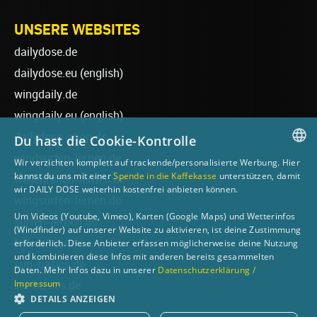
UNSERE WEBSITES
dailydose.de
dailydose.eu
(english)
wingdaily.de
wingdaily.eu
(english)
dailydose-shop.de
Du hast die Cookie-Kontrolle
windsurfen-lernen.de
Wir verzichten komplett auf trackende/personalisierte Werbung. Hier
GERMAN
kannst du uns mit einer
Spende in die Kaffekasse
unterstützen, damit
wellenreiten-lernen.de
wir DAILY DOSE weiterhin kostenfrei anbieten können.
ENGLISH
wingsurfen-lernen.de
Um Videos (Youtube, Vimeo), Karten (Google Maps) und Wetterinfos
surfen-lernen.de
(Windfinder) auf unserer Website zu aktivieren, ist deine Zustimmung
foilsurfen.de
erforderlich. Diese Anbieter erfassen möglicherweise deine Nutzung
und kombinieren diese Infos mit anderen bereits gesammelten
sup-basics.de
Daten. Mehr Infos dazu in unserer
Datenschutzerklärung /
Impressum
ski-basics.de
DETAILS ANZEIGEN