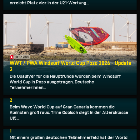
erreicht Platz vier in der U21-Wertung...
08.07.2026
WWT / PWA Windsurf World Cup Pozo 2026 - Update
3
Die Qualifyer für die Hauptrunde wurden beim Windsurf
World Cup in Pozo ausgetragen. Deutsche
Teilnehmerinnen...
07.07.2026
WWT / PWA Windsurf World Cup Pozo 2026 - Update
2
Beim Wave World Cup auf Gran Canaria kommen die
Kleinsten groß raus. Trine Gobisch siegt in der Altersklasse
U15...
05.07.2026
WWT / PWA Windsurf World Cup Pozo 2026 - Update
1
Mit einem großen deutschen Teilnehmerfeld hat der World