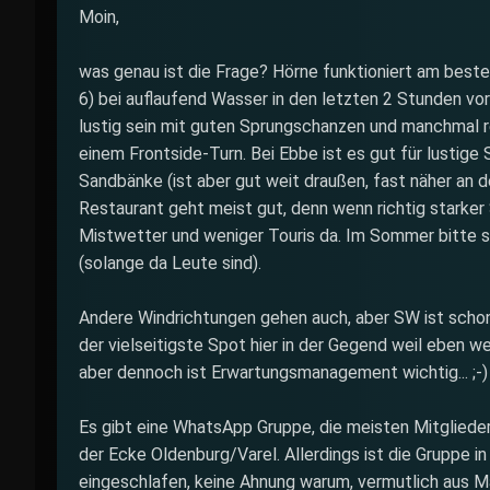
Moin,
was genau ist die Frage? Hörne funktioniert am beste
6) bei auflaufend Wasser in den letzten 2 Stunden v
lustig sein mit guten Sprungschanzen und manchmal r
einem Frontside-Turn. Bei Ebbe ist es gut für lustig
Sandbänke (ist aber gut weit draußen, fast näher an 
Restaurant geht meist gut, denn wenn richtig starker 
Mistwetter und weniger Touris da. Im Sommer bitte s
(solange da Leute sind).
Andere Windrichtungen gehen auch, aber SW ist schon 
der vielseitigste Spot hier in der Gegend weil eben 
aber dennoch ist Erwartungsmanagement wichtig... ;-)
Es gibt eine WhatsApp Gruppe, die meisten Mitglie
der Ecke Oldenburg/Varel. Allerdings ist die Gruppe in
eingeschlafen, keine Ahnung warum, vermutlich aus 