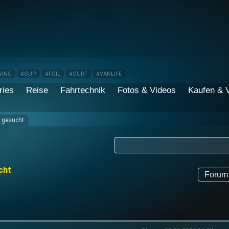
WING
#SUP
#FOIL
#SURF
#VANLIFE
ries
Reise
Fahrtechnik
Fotos & Videos
Kaufen & 
 gesucht
cht
Forum 