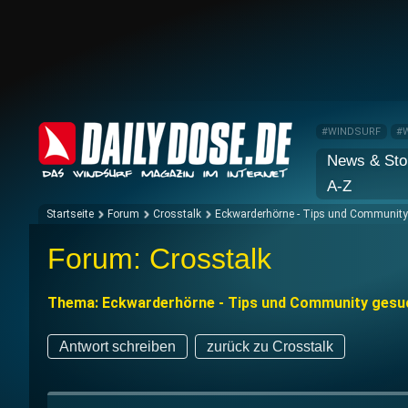
#WINDSURF
#
News & Sto
A-Z
Startseite
Forum
Crosstalk
Eckwarderhörne - Tips und Community
Forum: Crosstalk
Thema: Eckwarderhörne - Tips und Community gesu
Antwort schreiben
zurück zu Crosstalk