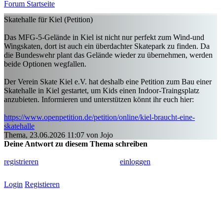
Forum Startseite
Skatehalle für Kiel (Petition)
Das MFG-5-Gelände in Kiel ist nicht nur perfekt zum Wind-und
Wingskaten, dort ist auch ein überdachter Skatepark zu finden. Da
die Bundeswehr plant das Gelände wieder zu übernehmen, werden
beide Optionen wegfallen.
Der Verein Skate Kiel e.V. hat deshalb eine Petition zum Bau einer
Skatehalle in Kiel gestartet, um Kids einen Indoor-Traingsplatz
anzubieten. Informieren und unterstützen könnt ihr euch hier:
https://www.openpetition.de/petition/online/kiel-braucht-eine-
skatehalle
Thema, 23.06.2026 11:07 von Jojo
Deine Antwort zu diesem Thema schreiben
Um in diesem Forum schreiben zu können, musst du dich einmalig
registrieren
und dann zum Schreiben
einloggen
.
Login
Registieren