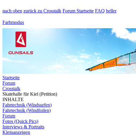
nach oben
zurück zu Crosstalk
Forum Startseite
FAQ
heller
Farbmodus
Startseite
Forum
Crosstalk
Skatehalle für Kiel (Petition)
INHALTE
Fahrtechnik (Windsurfen)
Fahrtechnik (Windfoilen)
Forum
Fotos (Quick Pics)
Interviews & Portraits
Kleinanzeigen