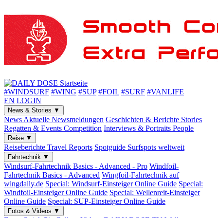
#WINDSURF
#WING
#SUP
#FOIL
#SURF
#VANLIFE
EN
LOGIN
News & Stories
▼
News
Aktuelle Newsmeldungen
Geschichten & Berichte
Stories
Regatten & Events
Competition
Interviews & Portraits
People
Reise
▼
Reiseberichte
Travel Reports
Spotguide
Surfspots weltweit
Fahrtechnik
▼
Windsurf-Fahrtechnik
Basics - Advanced - Pro
Windfoil-
Fahrtechnik
Basics - Advanced
Wingfoil-Fahrtechnik
auf
wingdaily.de
Special: Windsurf-Einsteiger
Online Guide
Special:
Windfoil-Einsteiger
Online Guide
Special: Wellenreit-Einsteiger
Online Guide
Special: SUP-Einsteiger
Online Guide
Fotos & Videos
▼