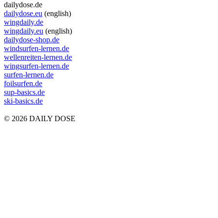
dailydose.de
dailydose.eu
(english)
wingdaily.de
wingdaily.eu
(english)
dailydose-shop.de
windsurfen-lernen.de
wellenreiten-lernen.de
wingsurfen-lernen.de
surfen-lernen.de
foilsurfen.de
sup-basics.de
ski-basics.de
© 2026 DAILY DOSE