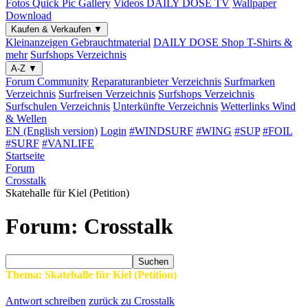
Fotos
Quick Pic Gallery
Videos
DAILY DOSE TV
Wallpaper
Download
Kaufen & Verkaufen
▼
Kleinanzeigen
Gebrauchtmaterial
DAILY DOSE Shop
T-Shirts &
mehr
Surfshops
Verzeichnis
A-Z
▼
Forum
Community
Reparaturanbieter
Verzeichnis
Surfmarken
Verzeichnis
Surfreisen
Verzeichnis
Surfshops
Verzeichnis
Surfschulen
Verzeichnis
Unterkünfte
Verzeichnis
Wetterlinks
Wind
& Wellen
EN (English version)
Login
#WINDSURF
#WING
#SUP
#FOIL
#SURF
#VANLIFE
Startseite
Forum
Crosstalk
Skatehalle für Kiel (Petition)
Forum: Crosstalk
Suchen
Thema: Skatehalle für Kiel (Petition)
Antwort schreiben
zurück zu Crosstalk