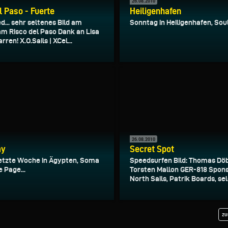
26.08.2010
l Paso - Fuerte
Heiligenhafen
... sehr seltenes Bild am
Sonntag in Heiligenhafen, Soul
 am Risco del Paso Dank an Lisa
rren! X.O.Sails | XCel...
26.08.2010
ay
Secret Spot
letzte Woche in Ägypten, Soma
Speedsurfen Bild: Thomas Döbl
 Page...
Torsten Mallon GER-818 Spon
North Sails, Patrik Boards, sele
zu