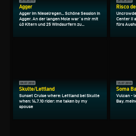
26.08.2010
26.08.2010
Agger
Risco de
Agger im Nieselregen... Schöne Session in
Uncrowded
Agger. An der langen Mole war´s mir mit
Center II
40 Kitern und 25 Windsurfern zu...
fürs Ausha
04.07.2010
15.07.2010
Skulte/Lettland
Soma B
Sunset Cruise where: Lettland bei Skulte
Vulcan - 
when: 14.7.10 rider: me taken by my
Bay. meine
spouse