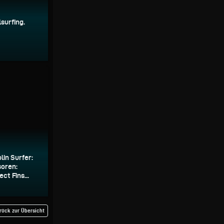
surfing.
in Surfer:
soren:
ct Fins...
rück zur Übersicht