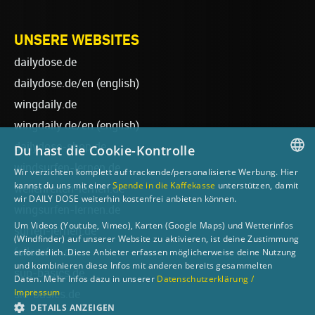
UNSERE WEBSITES
dailydose.de
dailydose.de/en
(english)
wingdaily.de
wingdaily.de/en
(english)
dailydose-shop.de
Du hast die Cookie-Kontrolle
windsurfen-lernen.de
Wir verzichten komplett auf trackende/personalisierte Werbung. Hier
GERMAN
kannst du uns mit einer
Spende in die Kaffekasse
unterstützen, damit
wellenreiten-lernen.de
wir DAILY DOSE weiterhin kostenfrei anbieten können.
ENGLISH
wingsurfen-lernen.de
Um Videos (Youtube, Vimeo), Karten (Google Maps) und Wetterinfos
surfen-lernen.de
(Windfinder) auf unserer Website zu aktivieren, ist deine Zustimmung
foilsurfen.de
erforderlich. Diese Anbieter erfassen möglicherweise deine Nutzung
und kombinieren diese Infos mit anderen bereits gesammelten
sup-basics.de
Daten. Mehr Infos dazu in unserer
Datenschutzerklärung /
Impressum
ski-basics.de
DETAILS ANZEIGEN