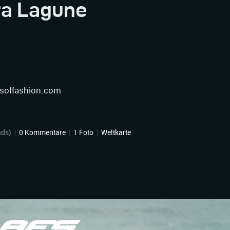
ra Lagune
aksoffashion.com
ads)
|
0 Kommentare
|
1 Foto
|
Weltkarte