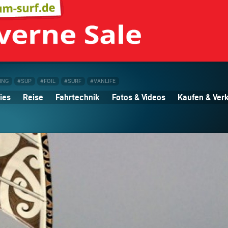
ING
#SUP
#FOIL
#SURF
#VANLIFE
ies
Reise
Fahrtechnik
Fotos & Videos
Kaufen & Ver