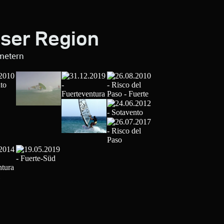
eser Region
metern