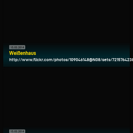
15.03.2014
Weißenhaus
http://www.flickr.com/photos/109046148@N08/sets/721576423
15.03.2014