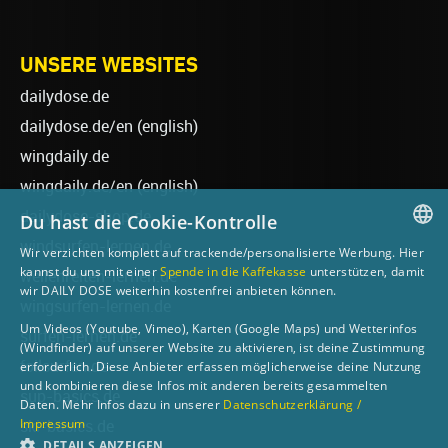
UNSERE WEBSITES
dailydose.de
dailydose.de/en
(english)
wingdaily.de
wingdaily.de/en
(english)
dailydose-shop.de
Du hast die Cookie-Kontrolle
windsurfen-lernen.de
Wir verzichten komplett auf trackende/personalisierte Werbung. Hier
GERMAN
kannst du uns mit einer
Spende in die Kaffekasse
unterstützen, damit
wellenreiten-lernen.de
wir DAILY DOSE weiterhin kostenfrei anbieten können.
ENGLISH
wingsurfen-lernen.de
Um Videos (Youtube, Vimeo), Karten (Google Maps) und Wetterinfos
surfen-lernen.de
(Windfinder) auf unserer Website zu aktivieren, ist deine Zustimmung
foilsurfen.de
erforderlich. Diese Anbieter erfassen möglicherweise deine Nutzung
und kombinieren diese Infos mit anderen bereits gesammelten
sup-basics.de
Daten. Mehr Infos dazu in unserer
Datenschutzerklärung /
Impressum
ski-basics.de
DETAILS ANZEIGEN