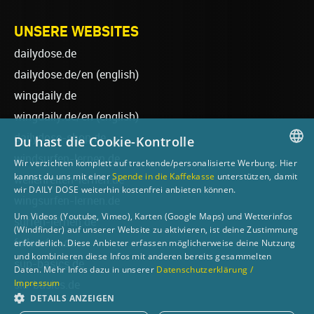
UNSERE WEBSITES
dailydose.de
dailydose.de/en
(english)
wingdaily.de
wingdaily.de/en
(english)
dailydose-shop.de
Du hast die Cookie-Kontrolle
windsurfen-lernen.de
Wir verzichten komplett auf trackende/personalisierte Werbung. Hier
GERMAN
kannst du uns mit einer
Spende in die Kaffekasse
unterstützen, damit
wellenreiten-lernen.de
wir DAILY DOSE weiterhin kostenfrei anbieten können.
ENGLISH
wingsurfen-lernen.de
Um Videos (Youtube, Vimeo), Karten (Google Maps) und Wetterinfos
surfen-lernen.de
(Windfinder) auf unserer Website zu aktivieren, ist deine Zustimmung
foilsurfen.de
erforderlich. Diese Anbieter erfassen möglicherweise deine Nutzung
und kombinieren diese Infos mit anderen bereits gesammelten
sup-basics.de
Daten. Mehr Infos dazu in unserer
Datenschutzerklärung /
Impressum
ski-basics.de
DETAILS ANZEIGEN