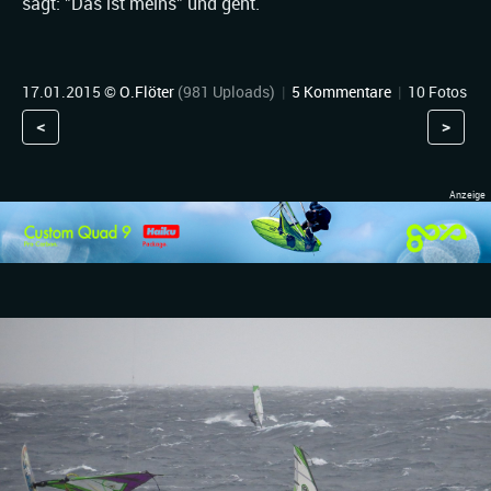
sagt: "Das ist meins" und geht.
17.01.2015 ©
O.Flöter
(981 Uploads)
|
5 Kommentare
|
10 Fotos
<
>