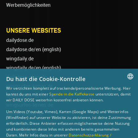
Werbemöglichkeiten
UNSERE WEBSITES
dailydose.de
dailydose.de/en
(english)
wingdaily.de
wingdaily.de/en
(english)
dailydose-shop.de
Du hast die Cookie-Kontrolle
windsurfen-lernen.de
Wir verzichten komplett auf trackende/personalisierte Werbung. Hier
GERMAN
kannst du uns mit einer
Spende in die Kaffekasse
unterstützen, damit
wellenreiten-lernen.de
wir DAILY DOSE weiterhin kostenfrei anbieten können.
ENGLISH
wingsurfen-lernen.de
Um Videos (Youtube, Vimeo), Karten (Google Maps) und Wetterinfos
surfen-lernen.de
(Windfinder) auf unserer Website zu aktivieren, ist deine Zustimmung
foilsurfen.de
erforderlich. Diese Anbieter erfassen möglicherweise deine Nutzung
und kombinieren diese Infos mit anderen bereits gesammelten
sup-basics.de
Daten. Mehr Infos dazu in unserer
Datenschutzerklärung /