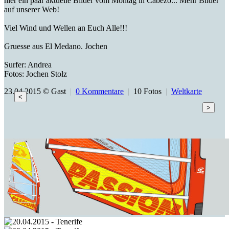
hier ein paar aktuelle Bilder vom Montag in Cabezo... Mehr Bilder
auf unserer Web!
Viel Wind und Wellen an Euch Alle!!!
Gruesse aus El Medano. Jochen
Surfer: Andrea
Fotos: Jochen Stolz
23.04.2015 © Gast
|
0 Kommentare
|
10 Fotos
|
Weltkarte
<
>