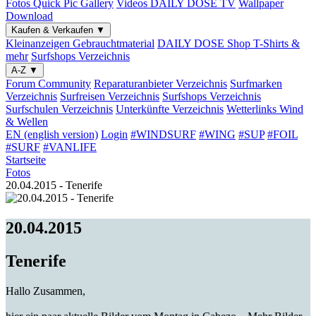
Fotos
Quick Pic Gallery
Videos
DAILY DOSE TV
Wallpaper
Download
Kaufen & Verkaufen
▼
Kleinanzeigen
Gebrauchtmaterial
DAILY DOSE Shop
T-Shirts &
mehr
Surfshops
Verzeichnis
A-Z
▼
Forum
Community
Reparaturanbieter
Verzeichnis
Surfmarken
Verzeichnis
Surfreisen
Verzeichnis
Surfshops
Verzeichnis
Surfschulen
Verzeichnis
Unterkünfte
Verzeichnis
Wetterlinks
Wind
& Wellen
EN (english version)
Login
#WINDSURF
#WING
#SUP
#FOIL
#SURF
#VANLIFE
Startseite
Fotos
20.04.2015 - Tenerife
20.04.2015
Tenerife
Hallo Zusammen,