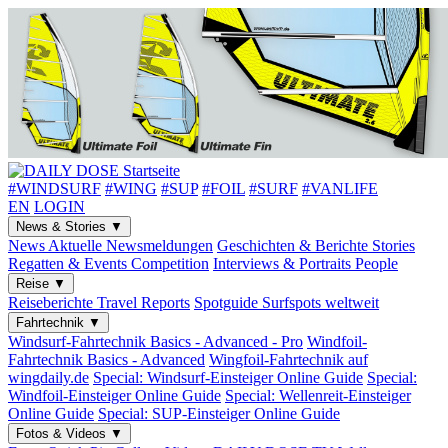
#WINDSURF
#WING
#SUP
#FOIL
#SURF
#VANLIFE
EN
LOGIN
News & Stories
▼
News
Aktuelle Newsmeldungen
Geschichten & Berichte
Stories
Regatten & Events
Competition
Interviews & Portraits
People
Reise
▼
Reiseberichte
Travel Reports
Spotguide
Surfspots weltweit
Fahrtechnik
▼
Windsurf-Fahrtechnik
Basics - Advanced - Pro
Windfoil-
Fahrtechnik
Basics - Advanced
Wingfoil-Fahrtechnik
auf
wingdaily.de
Special: Windsurf-Einsteiger
Online Guide
Special:
Windfoil-Einsteiger
Online Guide
Special: Wellenreit-Einsteiger
Online Guide
Special: SUP-Einsteiger
Online Guide
Fotos & Videos
▼