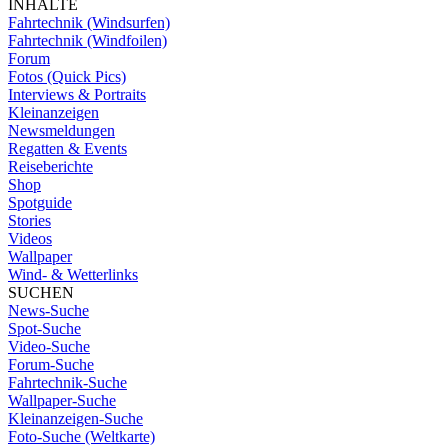
INHALTE
Fahrtechnik (Windsurfen)
Fahrtechnik (Windfoilen)
Forum
Fotos (Quick Pics)
Interviews & Portraits
Kleinanzeigen
Newsmeldungen
Regatten & Events
Reiseberichte
Shop
Spotguide
Stories
Videos
Wallpaper
Wind- & Wetterlinks
SUCHEN
News-Suche
Spot-Suche
Video-Suche
Forum-Suche
Fahrtechnik-Suche
Wallpaper-Suche
Kleinanzeigen-Suche
Foto-Suche (Weltkarte)