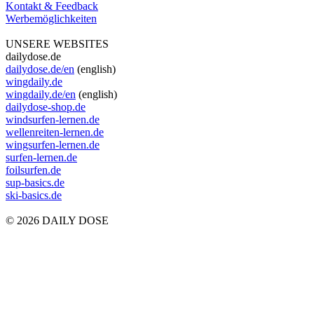
Kontakt & Feedback
Werbemöglichkeiten
UNSERE WEBSITES
dailydose.de
dailydose.de/en
(english)
wingdaily.de
wingdaily.de/en
(english)
dailydose-shop.de
windsurfen-lernen.de
wellenreiten-lernen.de
wingsurfen-lernen.de
surfen-lernen.de
foilsurfen.de
sup-basics.de
ski-basics.de
© 2026 DAILY DOSE