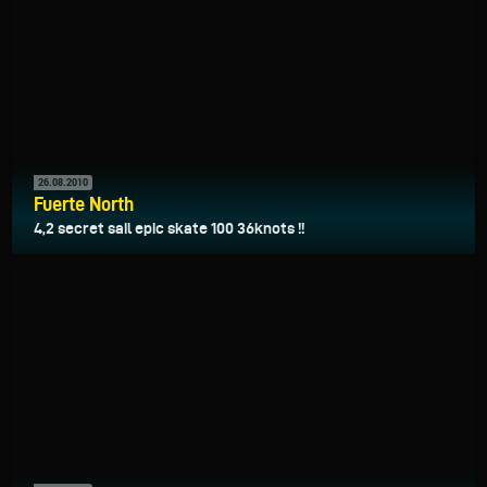
26.08.2010
Fuerte North
4,2 secret sail epic skate 100 36knots !!