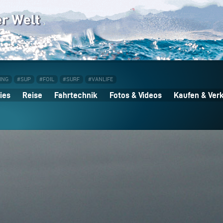
ING
#SUP
#FOIL
#SURF
#VANLIFE
ies
Reise
Fahrtechnik
Fotos & Videos
Kaufen & Ver