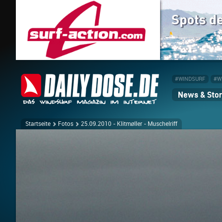
#WINDSURF
#W
News & Stor
Startseite
Fotos
25.09.2010 - Klitmøller - Muschelriff