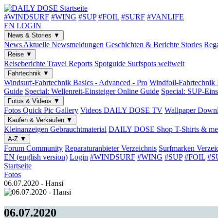
#WINDSURF
#WING
#SUP
#FOIL
#SURF
#VANLIFE
EN
LOGIN
News & Stories
▼
News
Aktuelle Newsmeldungen
Geschichten & Berichte
Stories
Rega
Reise
▼
Reiseberichte
Travel Reports
Spotguide
Surfspots weltweit
Fahrtechnik
▼
Windsurf-Fahrtechnik
Basics - Advanced - Pro
Windfoil-Fahrtechnik
Guide
Special: Wellenreit-Einsteiger
Online Guide
Special: SUP-Eins
Fotos & Videos
▼
Fotos
Quick Pic Gallery
Videos
DAILY DOSE TV
Wallpaper
Downl
Kaufen & Verkaufen
▼
Kleinanzeigen
Gebrauchtmaterial
DAILY DOSE Shop
T-Shirts & me
A-Z
▼
Forum
Community
Reparaturanbieter
Verzeichnis
Surfmarken
Verzei
EN (english version)
Login
#WINDSURF
#WING
#SUP
#FOIL
#S
Startseite
Fotos
06.07.2020 - Hansi
06.07.2020