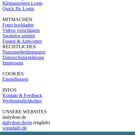
Kleinanzeigen Login
Quick Pic Login
MITMACHEN
Fotos hochladen
Videos vorschlagen
Spotinfos senden
Fragen & Antworten
RECHTLICHES
Nutzungsbedingungen
Datenschutzerklärung
Impressum
COOKIES
Einstellungen
INFOS
Kontakt & Feedback
Werbemöglichkeiten
UNSERE WEBSITES
dailydose.de
dailydose.de/en
(english)
wingdaily.de
wingdaily.de/en
(english)