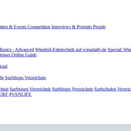
tten & Events
Competition
Interviews & Portraits
People
Basics - Advanced
Wingfoil-Fahrtechnik
auf wingdaily.de
Special: Win
teiger
Online Guide
oad
hr
Surfshops
Verzeichnis
chnis
Surfreisen
Verzeichnis
Surfshops
Verzeichnis
Surfschulen
Verzeic
URF
#VANLIFE