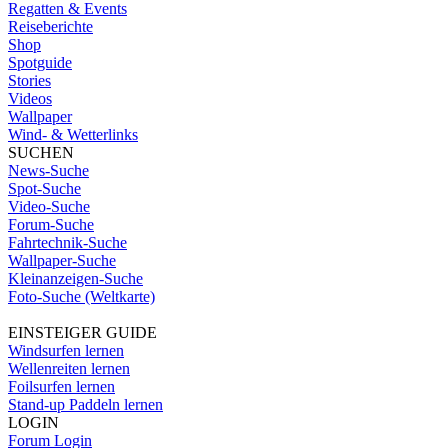
Regatten & Events
Reiseberichte
Shop
Spotguide
Stories
Videos
Wallpaper
Wind- & Wetterlinks
SUCHEN
News-Suche
Spot-Suche
Video-Suche
Forum-Suche
Fahrtechnik-Suche
Wallpaper-Suche
Kleinanzeigen-Suche
Foto-Suche (Weltkarte)
EINSTEIGER GUIDE
Windsurfen lernen
Wellenreiten lernen
Foilsurfen lernen
Stand-up Paddeln lernen
LOGIN
Forum Login