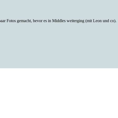
aar Fotos gemacht, bevor es in Middles weiterging (mit Leon und co).