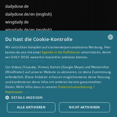
dailydose.de
dailydose.de/en
(english)
wingdaily.de
wingdaily.de/en
(english)
dailydose-shop.de
Du hast die Cookie-Kontrolle
windsurfen-lernen.de
Wir verzichten komplett auf trackende/personalisierte Werbung. Hier
GERMAN
kannst du uns mit einer
Spende in die Kaffekasse
unterstützen, damit
wellenreiten-lernen.de
wir DAILY DOSE weiterhin kostenfrei anbieten können.
ENGLISH
wingsurfen-lernen.de
Um Videos (Youtube, Vimeo), Karten (Google Maps) und Wetterinfos
surfen-lernen.de
(Windfinder) auf unserer Website zu aktivieren, ist deine Zustimmung
foilsurfen.de
erforderlich. Diese Anbieter erfassen möglicherweise deine Nutzung
und kombinieren diese Infos mit anderen bereits gesammelten
sup-basics.de
Daten. Mehr Infos dazu in unserer
Datenschutzerklärung /
Impressum
ski-basics.de
DETAILS ANZEIGEN
ALLE AKTIVIEREN
NICHT AKTIVIEREN
© 2026 DAILY DOSE