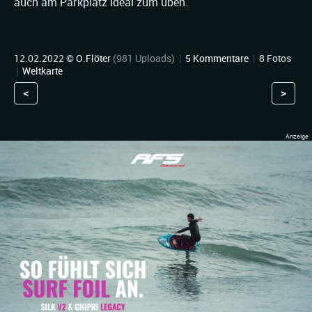
auch am Parkplatz ideal zum üben.
12.02.2022 ©
O.Flöter
(981 Uploads)
|
5 Kommentare
|
8 Fotos
|
Weltkarte
<
>