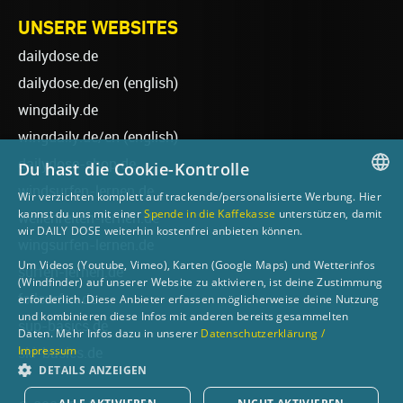
UNSERE WEBSITES
dailydose.de
dailydose.de/en
(english)
wingdaily.de
wingdaily.de/en
(english)
dailydose-shop.de
Du hast die Cookie-Kontrolle
windsurfen-lernen.de
Wir verzichten komplett auf trackende/personalisierte Werbung. Hier
GERMAN
kannst du uns mit einer
Spende in die Kaffekasse
unterstützen, damit
wellenreiten-lernen.de
wir DAILY DOSE weiterhin kostenfrei anbieten können.
ENGLISH
wingsurfen-lernen.de
Um Videos (Youtube, Vimeo), Karten (Google Maps) und Wetterinfos
surfen-lernen.de
(Windfinder) auf unserer Website zu aktivieren, ist deine Zustimmung
foilsurfen.de
erforderlich. Diese Anbieter erfassen möglicherweise deine Nutzung
und kombinieren diese Infos mit anderen bereits gesammelten
sup-basics.de
Daten. Mehr Infos dazu in unserer
Datenschutzerklärung /
Impressum
ski-basics.de
DETAILS ANZEIGEN