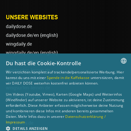
UNSERE WEBSITES
dailydose.de
dailydose.de/en
(english)
wingdaily.de
wingdaily.de/en
(english)
dailydose-shop.de
Du hast die Cookie-Kontrolle
windsurfen-lernen.de
Wir verzichten komplett auf trackende/personalisierte Werbung. Hier
GERMAN
kannst du uns mit einer
Spende in die Kaffekasse
unterstützen, damit
wellenreiten-lernen.de
wir DAILY DOSE weiterhin kostenfrei anbieten können.
ENGLISH
wingsurfen-lernen.de
Um Videos (Youtube, Vimeo), Karten (Google Maps) und Wetterinfos
surfen-lernen.de
(Windfinder) auf unserer Website zu aktivieren, ist deine Zustimmung
foilsurfen.de
erforderlich. Diese Anbieter erfassen möglicherweise deine Nutzung
und kombinieren diese Infos mit anderen bereits gesammelten
sup-basics.de
Daten. Mehr Infos dazu in unserer
Datenschutzerklärung /
Impressum
ski-basics.de
DETAILS ANZEIGEN