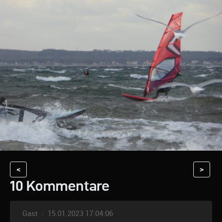
<
>
10 Kommentare
Gast
|
15.01.2023 17:04:06