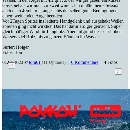
Wasser, in der Regel mit 4.2 qm . Zwei Winger gaben ein kurzes
Gastspiel als wir noch zu zweit waren. Ich mußte meine Session
auch nach 40min mit, angesichts der selten guten Bedingungen,
einem weinenden Auge beenden.
Vor 2Tagen Spritze ins lädierte Handgelenk und ausgehakt Wellen
abreiten ging nicht wirklich.Das hat dafür Holger gemacht. Super
gleichmäßiger Wind für Langholz. Aber aufgrund des sehr hohen
Wassers viel Holz, bis zu ganzen Bäumen im Wasser
Surfer: Holger
Fotos: Tom
01.04.2023 ©
tom61
(11 Uploads)
|
6 Kommentare
|
4 Fotos
<
>