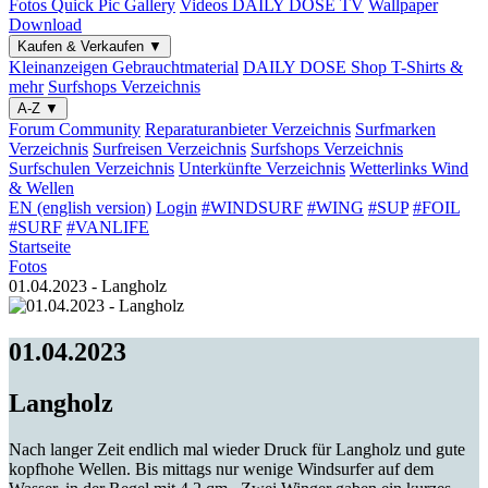
Fotos
Quick Pic Gallery
Videos
DAILY DOSE TV
Wallpaper
Download
Kaufen & Verkaufen
▼
Kleinanzeigen
Gebrauchtmaterial
DAILY DOSE Shop
T-Shirts &
mehr
Surfshops
Verzeichnis
A-Z
▼
Forum
Community
Reparaturanbieter
Verzeichnis
Surfmarken
Verzeichnis
Surfreisen
Verzeichnis
Surfshops
Verzeichnis
Surfschulen
Verzeichnis
Unterkünfte
Verzeichnis
Wetterlinks
Wind
& Wellen
EN (english version)
Login
#WINDSURF
#WING
#SUP
#FOIL
#SURF
#VANLIFE
Startseite
Fotos
01.04.2023 - Langholz
01.04.2023
Langholz
Nach langer Zeit endlich mal wieder Druck für Langholz und gute
kopfhohe Wellen. Bis mittags nur wenige Windsurfer auf dem