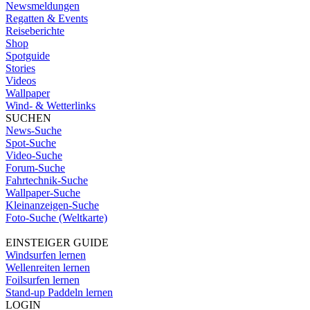
Newsmeldungen
Regatten & Events
Reiseberichte
Shop
Spotguide
Stories
Videos
Wallpaper
Wind- & Wetterlinks
SUCHEN
News-Suche
Spot-Suche
Video-Suche
Forum-Suche
Fahrtechnik-Suche
Wallpaper-Suche
Kleinanzeigen-Suche
Foto-Suche (Weltkarte)
EINSTEIGER GUIDE
Windsurfen lernen
Wellenreiten lernen
Foilsurfen lernen
Stand-up Paddeln lernen
LOGIN