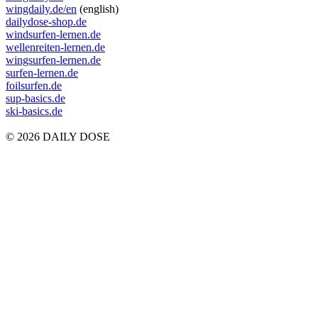
wingdaily.de/en
(english)
dailydose-shop.de
windsurfen-lernen.de
wellenreiten-lernen.de
wingsurfen-lernen.de
surfen-lernen.de
foilsurfen.de
sup-basics.de
ski-basics.de
© 2026 DAILY DOSE