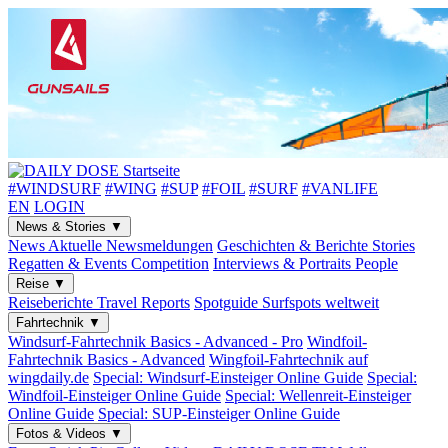
#WINDSURF
#WING
#SUP
#FOIL
#SURF
#VANLIFE
EN
LOGIN
News & Stories
▼
News
Aktuelle Newsmeldungen
Geschichten & Berichte
Stories
Regatten & Events
Competition
Interviews & Portraits
People
Reise
▼
Reiseberichte
Travel Reports
Spotguide
Surfspots weltweit
Fahrtechnik
▼
Windsurf-Fahrtechnik
Basics - Advanced - Pro
Windfoil-
Fahrtechnik
Basics - Advanced
Wingfoil-Fahrtechnik
auf
wingdaily.de
Special: Windsurf-Einsteiger
Online Guide
Special:
Windfoil-Einsteiger
Online Guide
Special: Wellenreit-Einsteiger
Online Guide
Special: SUP-Einsteiger
Online Guide
Fotos & Videos
▼