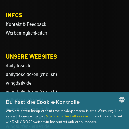
INFOS
Kontakt & Feedback
Werbemöglichkeiten
UNSERE WEBSITES
dailydose.de
dailydose.de/en
(english)
wingdaily.de
wingdaily.de/en
(english)
dailydose-shop.de
Du hast die Cookie-Kontrolle
windsurfen-lernen.de
Wir verzichten komplett auf trackende/personalisierte Werbung. Hier
GERMAN
kannst du uns mit einer
Spende in die Kaffekasse
unterstützen, damit
wellenreiten-lernen.de
wir DAILY DOSE weiterhin kostenfrei anbieten können.
ENGLISH
wingsurfen-lernen.de