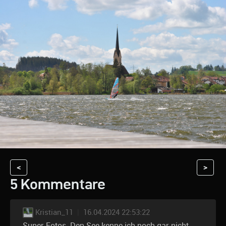
<
>
5 Kommentare
Kristian_11
|
16.04.2024 22:53:22
Super Fotos. Den See kenne ich noch gar nicht.