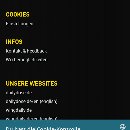
COOKIES
Einstellungen
INFOS
Kontakt & Feedback
Werbemöglichkeiten
UNSERE WEBSITES
dailydose.de
dailydose.de/en
(english)
wingdaily.de
wingdaily.de/en
(english)
dailydose-shop.de
Du hast die Cookie-Kontrolle